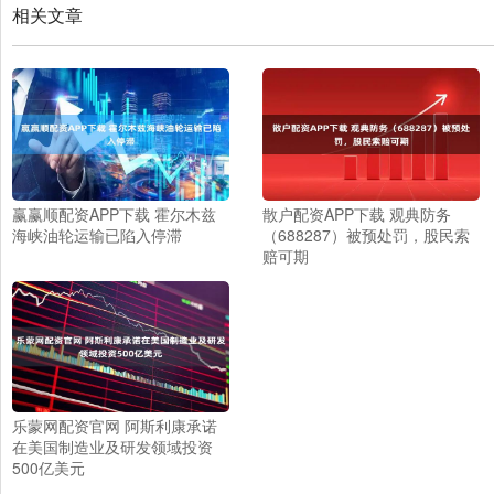
相关文章
赢赢顺配资APP下载 霍尔木兹
散户配资APP下载 观典防务
海峡油轮运输已陷入停滞
（688287）被预处罚，股民索
赔可期
乐蒙网配资官网 阿斯利康承诺
在美国制造业及研发领域投资
500亿美元