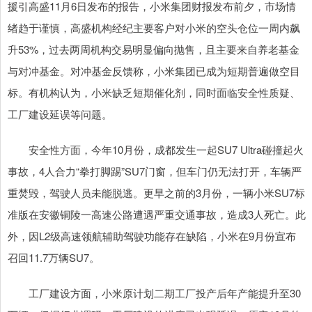
援引高盛11月6日发布的报告，小米集团财报发布前夕，市场情
绪趋于谨慎，高盛机构经纪主要客户对小米的空头仓位一周内飙
升53%，过去两周机构交易明显偏向抛售，且主要来自养老基金
与对冲基金。对冲基金反馈称，小米集团已成为短期普遍做空目
标。有机构认为，小米缺乏短期催化剂，同时面临安全性质疑、
工厂建设延误等问题。
安全性方面，今年10月份，成都发生一起SU7 Ultra碰撞起火
事故，4人合力“拳打脚踢”SU7门窗，但车门仍无法打开，车辆严
重焚毁，驾驶人员未能脱逃。更早之前的3月份，一辆小米SU7标
准版在安徽铜陵一高速公路遭遇严重交通事故，造成3人死亡。此
外，因L2级高速领航辅助驾驶功能存在缺陷，小米在9月份宣布
召回11.7万辆SU7。
工厂建设方面，小米原计划二期工厂投产后年产能提升至30