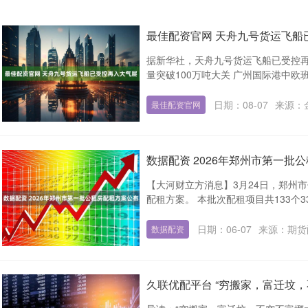
最佳配资官网 天舟九号货运飞船
据新华社，天舟九号货运飞船已受控再
量突破100万吨大关 广州国际港中欧班列已
日期：08-07
来源：
最佳配资官网
数据配资 2026年郑州市第一批
【大河财立方消息】3月24日，郑州
配租方案。 本批次配租项目共133个33
日期：06-07
来源：期货
数据配资
久联优配平台 “穷搬家，富迁坟