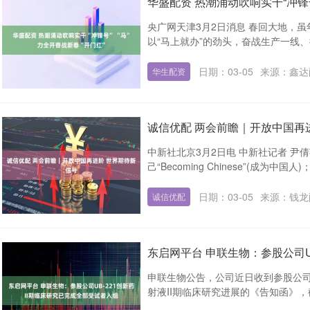
华盛配资 热潮涌动吹响实干“冲锋号”
央广网天津3月2日消息 春回大地，
以“马上就办”的劲头，奋战生产一线、
日期：03-05
来源：鑫达
华生配资
诚信优配 两会前瞻｜开放中国再进
中新社北京3月2日电 中新社记者 尹
己“Becoming Chinese”(成为中国人
日期：03-05
来源：钱龙
诚信优配
东启网平台 申联生物：参股公司U
申联生物公告，公司近日收到参股公司
射液II期临床研究进展的《告知函》，截