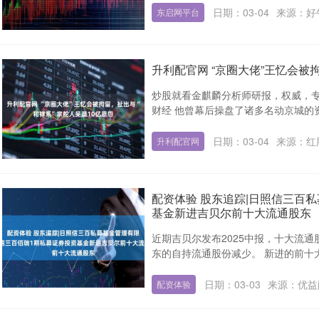
日期：03-04
来源：好
东启网平台
升利配官网 “京圈大佬”王忆会被
炒股就看金麒麟分析师研报，权威，专
财经 他曾幕后操盘了诸多名动京城的资本
日期：03-04
来源：红
升利配官网
配资体验 股东追踪|日照信三百
基金新进吉贝尔前十大流通股东
近期吉贝尔发布2025中报，十大流
东的自持流通股份减少。 新进的前十大
日期：03-03
来源：优益
配资体验