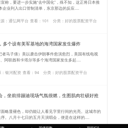
宣称，要进一步实施“去中国化”，殊不知，这正将日本推
本企业列入出口管制清单，东京那边的反应....
来源：通弘网平台
查看：
101
分类：
好的股票配资平台
复，多个设有美军基地的海湾国家发生爆炸
记者马子倩）美以袭击伊朗事件愈演愈烈，美国有线电视
、阿联酋和卡塔尔等多个海湾国家发生多起....
源：银河配资
查看：
94
分类：
好的股票配资平台
唱会，坐前排蹦迪现场气氛很燃，生图肌肉壮硕好抢
封面略显褪色，却仍能让人看见字里行间的光亮。这城市的
。八月十七日的五月天演唱会，便是在这样的....
指数
国债指数
期指IC0