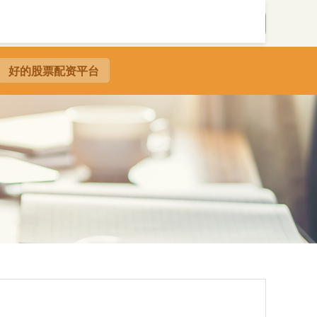
搜索
好的股票配资平台