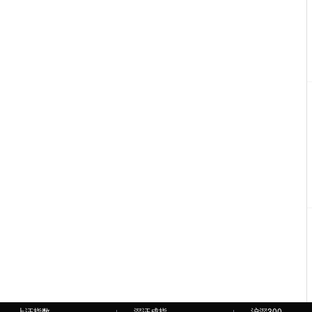
上证指数
深证成指
沪深300