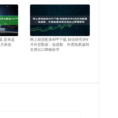
载 蔚来盘
网上期货配资APP下载 财信研究评8
个月新低
月外贸数据：低基数、外需拖累减弱
支撑出口降幅收窄