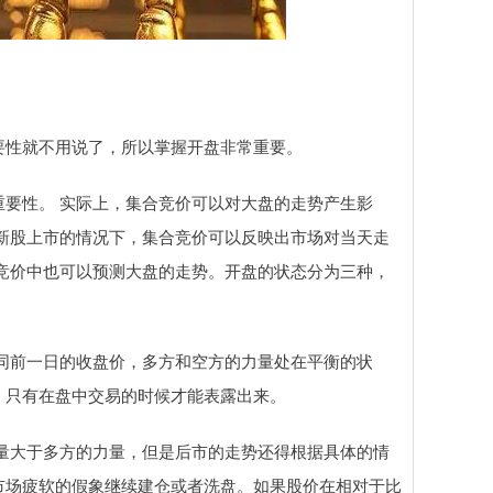
要性就不用说了，所以掌握开盘非常重要。
价的重要性。 实际上，集合竞价可以对大盘的走势产生影
新股上市的情况下，集合竞价可以反映出市场对当天走
竞价中也可以预测大盘的走势。开盘的状态分为三种，
同前一日的收盘价，多方和空方的力量处在平衡的状
，只有在盘中交易的时候才能表露出来。
量大于多方的力量，但是后市的走势还得根据具体的情
市场疲软的假象继续建仓或者洗盘。如果股价在相对于比