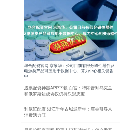
华合配资官网 京泉华：公司目前有部分磁性器件及
电源类产品可应用于数据中心、算力中心相关设备
中
股票配资神器APP下载 白宫：特朗普对乌克兰
和俄罗斯达成协议仍持乐观态度
利赢汇配资 浙江千年古城迎新年：庙会引客来
消费活力旺
易跟投配资官网 股票入门基础知识：怎么看开