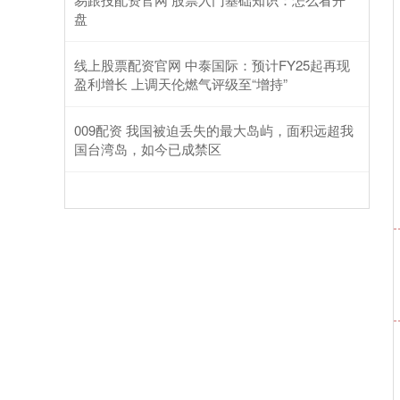
盘
线上股票配资官网 中泰国际：预计FY25起再现
盈利增长 上调天伦燃气评级至“增持”
009配资 我国被迫丢失的最大岛屿，面积远超我
国台湾岛，如今已成禁区