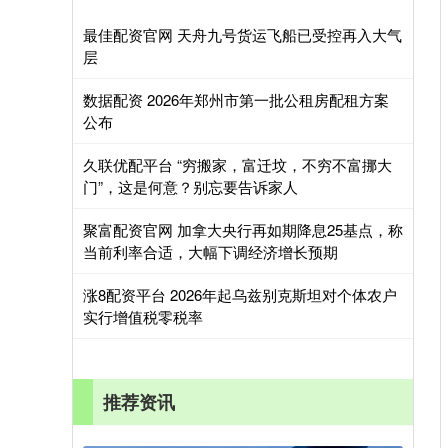
最佳配资官网 天舟九号货运飞船已受控再入大气
层
数据配资 2026年郑州市第一批公租房配租方案
公布
久联优配平台 “穷搬家，富迁坟，不穷不富挪大
门”，这是何意？别忘要告诉家人
聚富配资官网 加拿大央行再如期降息25基点，称
当前利率合适，大幅下调经济增长预期
涨8配资平台 2026年起乌兹别克斯坦对个体农户
实行增值税零税率
推荐资讯