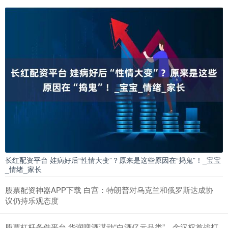
长红配资平台 娃病好后“性情大变”？原来是这些原因在“捣鬼”！_宝宝
_情绪_家长
股票配资神器APP下载 白宫：特朗普对乌克兰和俄罗斯达成协
议仍持乐观态度
股票杠杆条件平台 华润啤酒谋动“白酒亿元品类”，金汉权首战打