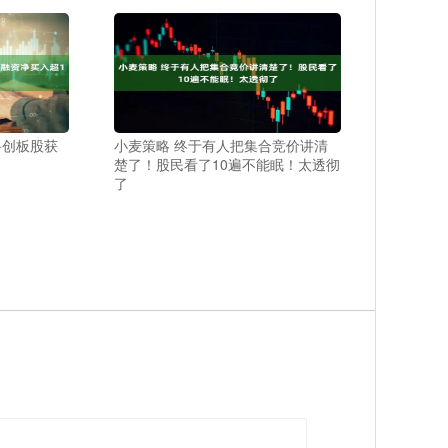
科创板股获
小麦策略 终于有人把集合竞价讲清
楚了！股民看了10遍不能眠！太透彻
了