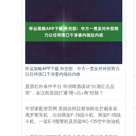
怀远策略APP下载 外交部：中方一贯反对外部势力
以任何借口干涉委内瑞拉内政
股票杠杆条件平台 华润啤酒谋动“白酒亿元品
类”，金汉权首战打通“啤+白+商”经脉？
牛管家配资官网 美国在阿拉斯加附近拦截多架
俄罗斯军机，出动两架F-16战斗机、两架F-35战
斗机、一架E-3预警机及四架KC-135空中加油机