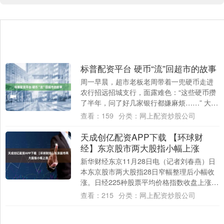
标普配资平台 硬币“流”回超市的故事
周一早晨，超市老板老周带着一兜硬币走进
农行招远招城支行，面露难色：“这些硬币攒
了半年，问了好几家银行都嫌麻烦……” 大堂
经理小刘迎上前，袋子打开是堆积如山的硬
查看：
159
分类：
网上配资炒股公司
币....
天成创亿配资APP下载 【环球财
经】东京股市两大股指小幅上涨
新华财经东京11月28日电（记者刘春燕）日
本东京股市两大股指28日窄幅整理后小幅收
涨。日经225种股票平均价格指数收盘上涨
0.17%，东京证券交易所股票价格指数....
查看：
215
分类：
网上配资炒股公司