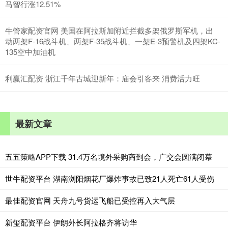
马智行涨12.51%
牛管家配资官网 美国在阿拉斯加附近拦截多架俄罗斯军机，出
动两架F-16战斗机、两架F-35战斗机、一架E-3预警机及四架KC-
135空中加油机
利赢汇配资 浙江千年古城迎新年：庙会引客来 消费活力旺
最新文章
五五策略APP下载 31.4万名境外采购商到会，广交会圆满闭幕
世牛配资平台 湖南浏阳烟花厂爆炸事故已致21人死亡61人受伤
最佳配资官网 天舟九号货运飞船已受控再入大气层
新玺配资平台 伊朗外长阿拉格齐将访华