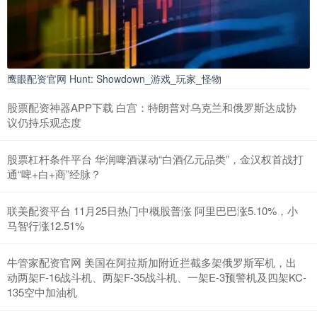
鹰眼配资官网 Hunt: Showdown_游戏_玩家_怪物
股票配资神器APP下载 白宫：特朗普对乌克兰和俄罗斯达成协
议仍持乐观态度
股票杠杆条件平台 华润啤酒谋动“白酒亿元品类”，金汉权首战打
通“啤+白+商”经脉？
联美配资平台 11月25日热门中概股普涨 阿里巴巴涨5.10%，小
马智行涨12.51%
牛管家配资官网 美国在阿拉斯加附近拦截多架俄罗斯军机，出
动两架F-16战斗机、两架F-35战斗机、一架E-3预警机及四架KC-
135空中加油机