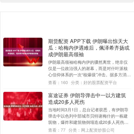
期货配资 APP下载 伊朗曝出惊天大
瓜：哈梅内伊遇难后，佩泽希齐扬或
成伊朗最高领袖
伊朗最高领袖哈梅内伊的骤然离世，绝非仅
仅是一位政治强人的谢幕，而是对什叶派核
心信仰体系的一次“核爆级”冲击。据多方消息
证实，这位执掌伊朗神权数十年的精神领袖
查看：
160
分类：
好的股票配资平台
在办....
富途证券 伊朗导弹击中一以方建筑
造成20多人死伤
当地时间3月1日，总台记者获悉，有伊朗导
弹击中以色列中部城市贝特谢梅什的一栋建
筑物，爆炸和建筑物倒塌造成20多人死伤。
目前以色列军队、消防队和救护车赶往现
查看：
77
分类：
网上配资炒股公司