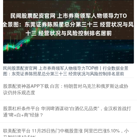
民间股票配资官网 上市券商领军人物领导力TOP榜丨行业数据全景
图：东莞证券陈照星总分第三十三 经营状况与风险控制排名居前
股票配资神器APP下载 白宫：特朗普对乌克兰和俄罗斯达成协
议仍持乐观态度
股票杠杆条件平台 华润啤酒谋动“白酒亿元品类”，金汉权首战打
通“啤+白+商”经脉？
联美配资平台 11月25日热门中概股普涨 阿里巴巴涨5.10%，小
马智行涨12.51%