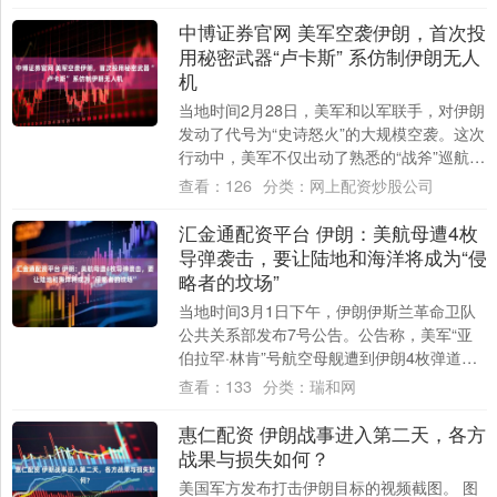
场。 ....
中博证券官网 美军空袭伊朗，首次投
用秘密武器“卢卡斯” 系仿制伊朗无人
机
当地时间2月28日，美军和以军联手，对伊朗
发动了代号为“史诗怒火”的大规模空袭。这次
行动中，美军不仅出动了熟悉的“战斧”巡航导
弹和F-18、F-35战斗机，还首....
查看：
126
分类：
网上配资炒股公司
汇金通配资平台 伊朗：美航母遭4枚
导弹袭击，要让陆地和海洋将成为“侵
略者的坟场”
当地时间3月1日下午，伊朗伊斯兰革命卫队
公共关系部发布7号公告。公告称，美军“亚
伯拉罕·林肯”号航空母舰遭到伊朗4枚弹道导
弹袭击。 公告说，伊朗武装部队对敌方军....
查看：
133
分类：
瑞和网
惠仁配资 伊朗战事进入第二天，各方
战果与损失如何？
美国军方发布打击伊朗目标的视频截图。 图