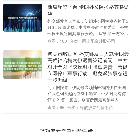
新玺配资平台 伊朗外长阿拉格齐将访
华
外交部发言人宣布：伊朗外长阿拉格齐将于5
月6日应邀访华，中共中央政治局委员、外交
部长王毅将同其举行会谈。 举报 第一财经广
告合作，请点击这里此内容为第一财经原
查看：
180
分类：
网上配资炒股公司
创....
聚美策略官网 外交部发言人就伊朗最
高领袖哈梅内伊遇害答记者问：中方
对此予以坚决反对和强烈谴责，敦促
立即停止军事行动，避免紧张事态进
一步升级
问：据报道，伊朗最高领袖哈梅内伊在美国
和以色列发起的空袭中遇害，中方对此有何
评论？ 答：袭击并杀害伊朗最高领导人，严
重侵犯伊朗主权安全，践踏《联合国宪章》
查看：
86
分类：
好的股票配资平台
宗旨原....
瑞和网文章已加载完成