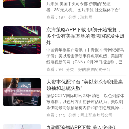
片来源 美国中央司令部 伊朗的“见证
者-136”无人机。 图片来源 社交媒体平台“X”
中国青年报客户端讯（中青报·中青....
查看：
197
分类：
瑞和网
京海策略APP下载 伊朗开始报复，
多个设有美军基地的海湾国家发生爆
炸
中国青年报客户端讯（中青报·中青网记者马
子倩）美以袭击伊朗事件愈演愈烈，美国有
线电视新闻网（CNN）2月28日报道称，巴
林、阿联酋和卡塔尔等多个海湾国家发生多
查看：
94
分类：
好的股票配资平台
起....
大资本优配平台 “美以刺杀伊朗最高
领袖和总统失败”
据@CCTV国际时讯 28日消息，以色列媒体
报道称，以色列方面初步评估认为，美以刺
杀伊朗最高领袖哈梅内伊和伊朗总统佩泽希
齐扬的企图已失败。伊朗方面此前已确认这
查看：
115
分类：
网上配资炒股公司
两....
九融配资端APP下载 美以突袭伊