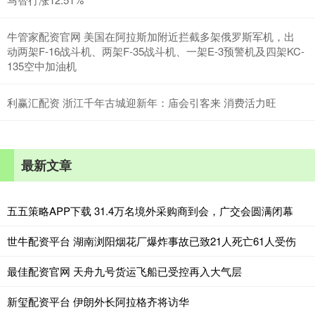
牛管家配资官网 美国在阿拉斯加附近拦截多架俄罗斯军机，出
动两架F-16战斗机、两架F-35战斗机、一架E-3预警机及四架KC-
135空中加油机
利赢汇配资 浙江千年古城迎新年：庙会引客来 消费活力旺
最新文章
五五策略APP下载 31.4万名境外采购商到会，广交会圆满闭幕
世牛配资平台 湖南浏阳烟花厂爆炸事故已致21人死亡61人受伤
最佳配资官网 天舟九号货运飞船已受控再入大气层
新玺配资平台 伊朗外长阿拉格齐将访华