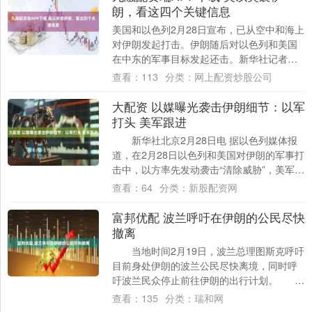
朗，看这四个关键信息
美国和以色列2月28日宣布，已从空中和海上
对伊朗发起打击。伊朗随后对以色列和美国
在中东的军事目标发起还击。新华社记者在
伊朗首都德黑兰听到巨大爆炸声。以下是本
查看：
113
分类：
网上配资炒股公司
次军....
大配资 以媒曝光袭击伊朗细节：以军
打头 美军跟进
新华社北京2月28日电 据以色列媒体报
道，在2月28日以色列和美国对伊朗的军事打
击中，以方率先发动袭击“清除威胁”，美军随
即全力跟进，形成协同作战模式。 ....
查看：
64
分类：
新股配资网
富邦优配 波兰呼吁在伊朗的公民尽快
撤离
当地时间2月19日，波兰总理图斯克呼吁
目前身处伊朗的波兰公民尽快离境，同时呼
吁波兰民众停止前往伊朗的出行计划。
图斯克呼吁波兰公民严肃....
查看：
135
分类：
瑞和网