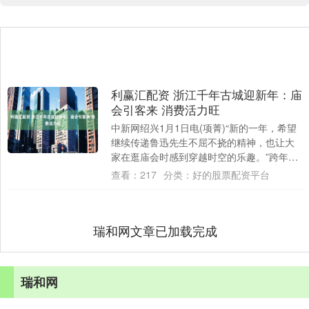
利赢汇配资 浙江千年古城迎新年：庙
会引客来 消费活力旺
中新网绍兴1月1日电(项菁)“新的一年，希望
继续传递鲁迅先生不屈不挠的精神，也让大
家在逛庙会时感到穿越时空的乐趣。”跨年
夜，63岁大伯虞关兔穿一身长衫、戴一条
查看：
217
分类：
好的股票配资平台
围....
瑞和网文章已加载完成
瑞和网