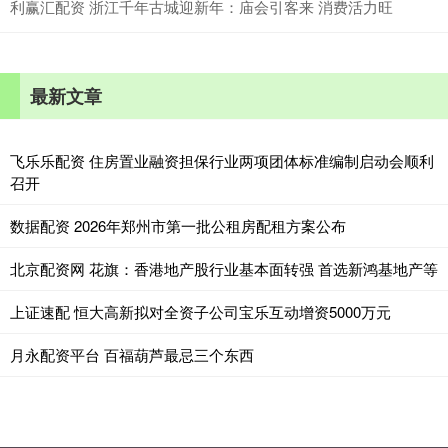
利赢汇配资 浙江千年古城迎新年：庙会引客来 消费活力旺
最新文章
飞乐乐配资 住房置业融资担保行业两项团体标准编制启动会顺利
召开
数据配资 2026年郑州市第一批公租房配租方案公布
北京配资网 花旗：香港地产股行业基本面转强 首选新鸿基地产等
上证速配 恒大高新拟对全资子公司宝乐互动增资5000万元
月永配资平台 百福葫芦最忌三个东西