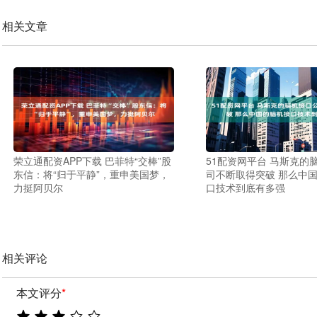
相关文章
荣立通配资APP下载 巴菲特“交棒”股
51配资网平台 马斯克的
东信：将“归于平静”，重申美国梦，
司不断取得突破 那么中
力挺阿贝尔
口技术到底有多强
相关评论
本文评分
*