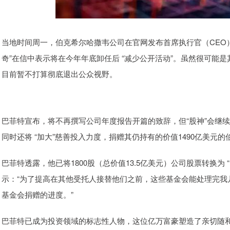
当地时间周一，伯克希尔哈撒韦公司在官网发布首席执行官（CEO）巴菲特
奇”在信中表示将在今年年底卸任后 “减少公开活动”。虽然很可能是
目前暂不打算彻底退出公众视野。
巴菲特宣布，将不再撰写公司年度报告开篇的致辞，但“股神”会继续
同时还将 “加大”慈善投入力度，捐赠其仍持有的价值1490亿美元
巴菲特透露，他已将1800股（总价值13.5亿美元）公司股票转换为
示：“为了提高在其他受托人接替他们之前，这些基金会能处理完我
基金会捐赠的进度。”
巴菲特已成为投资领域的标志性人物，这位亿万富豪塑造了亲切随