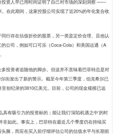
投资人早已用时间证明了自己对市场的深刻洞察 ——
率。在此期间，这家控股公司实现了近20%的年化复合收
于同行存在估值折价的股票，另一类是定价合理、且他认
司，例如可口可乐（Coca-Cola）和美国运通（A
。
众多投资者追随他的脚步。但这并不意味着巴菲特总是对
向华尔街发出了新的警示。截至今年第三季度，伯克希尔已
至创纪录的3810亿美元。目前，公司的现金规模已远
么具有吸引力的投资标的；能让我们‘深陷机遇之中’的时
并非如此。事实上，巴菲特在最近几个季度仍在持续买
昏头脑，而应在买入前仔细评估公司的估值水平与长期前