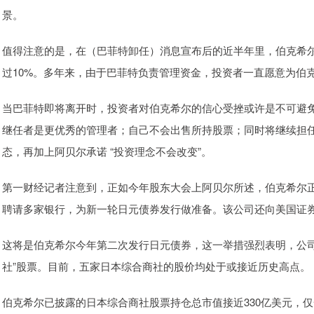
景。
值得注意的是，在（巴菲特卸任）消息宣布后的近半年里，伯克希尔
过10%。多年来，由于巴菲特负责管理资金，投资者一直愿意为伯
当巴菲特即将离开时，投资者对伯克希尔的信心受挫或许是不可避
继任者是更优秀的管理者；自己不会出售所持股票；同时将继续担
态，再加上阿贝尔承诺 “投资理念不会改变”。
第一财经记者注意到，正如今年股东大会上阿贝尔所述，伯克希尔
聘请多家银行，为新一轮日元债券发行做准备。该公司还向美国证券
这将是伯克希尔今年第二次发行日元债券，这一举措强烈表明，公司计
社”股票。目前，五家日本综合商社的股价均处于或接近历史高点。
伯克希尔已披露的日本综合商社股票持仓总市值接近330亿美元，仅