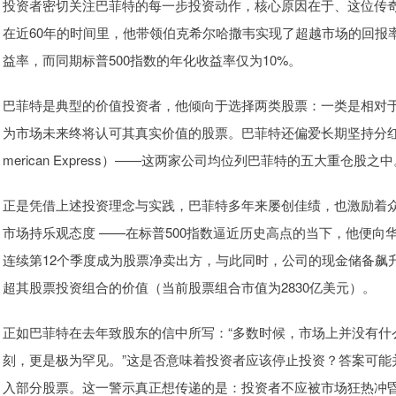
投资者密切关注巴菲特的每一步投资动作，核心原因在于、这位传奇
在近60年的时间里，他带领伯克希尔哈撒韦实现了超越市场的回报
益率，而同期标普500指数的年化收益率仅为10%。
巴菲特是典型的价值投资者，他倾向于选择两类股票：一类是相对
为市场未来终将认可其真实价值的股票。巴菲特还偏爱长期坚持分红的公
merican Express）——这两家公司均位列巴菲特的五大重仓股之中
正是凭借上述投资理念与实践，巴菲特多年来屡创佳绩，也激励着
市场持乐观态度 ——在标普500指数逼近历史高点的当下，他便
连续第12个季度成为股票净卖出方，与此同时，公司的现金储备飙升
超其股票投资组合的价值（当前股票组合市值为2830亿美元）。
正如巴菲特在去年致股东的信中所写：“多数时候，市场上并没有什
刻，更是极为罕见。”这是否意味着投资者应该停止投资？答案可能
入部分股票。这一警示真正想传递的是：投资者不应被市场狂热冲