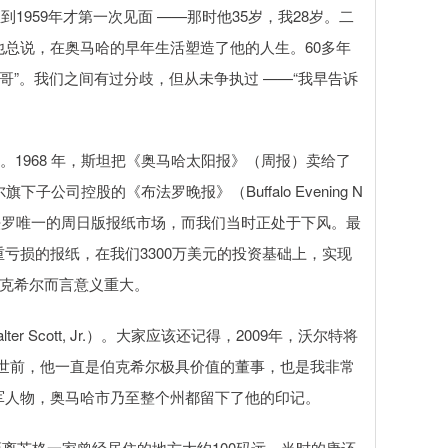
理直到1959年才第一次见面 ——那时他35岁，我28岁。二
总说，在奥马哈的早年生活塑造了他的人生。60多年
哥”。我们之间有过分歧，但从未争执过 ——“我早告诉
y）。1968 年，斯坦把《奥马哈太阳报》（周报）卖给了
司控股的《布法罗晚报》（Buffalo Evening N
布法罗唯一的周日版报纸市场，而我们当时正处于下风。最
亏损的报纸，在我们3300万美元的投资基础上，实现
伯克希尔而言意义重大。
Scott, Jr.）。大家应该还记得，2009年，沃尔特将
021年去世前，他一直是伯克希尔极具价值的董事，也是我非常
军人物，奥马哈市乃至整个州都留下了他的印记。
面，距离芒格一家曾经居住的地方大约100码远。当时的唐还