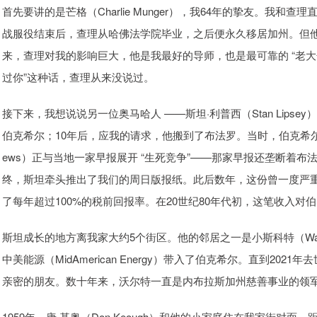
首先要讲的是芒格（Charlie Munger），我64年的挚友。我和查
战服役结束后，查理从哈佛法学院毕业，之后便永久移居加州。但他
来，查理对我的影响巨大，他是我最好的导师，也是最可靠的 “老大
过你”这种话，查理从来没说过。
接下来，我想说说另一位奥马哈人 ——斯坦·利普西（Stan Lipse
伯克希尔；10年后，应我的请求，他搬到了布法罗。当时，伯克希尔旗下子公
ews）正与当地一家早报展开 “生死竞争”——那家早报还垄断着
终，斯坦牵头推出了我们的周日版报纸。此后数年，这份曾一度严重
了每年超过100%的税前回报率。在20世纪80年代初，这笔收入对
斯坦成长的地方离我家大约5个街区。他的邻居之一是小斯科特（Walter 
中美能源（MidAmerican Energy）带入了伯克希尔。直到2
亲密的朋友。数十年来，沃尔特一直是内布拉斯加州慈善事业的领
1959年，唐·基奥（Don Keough）和他的小家庭住在我家街对