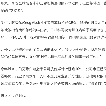
形象。尽管全球投资者都会密切关注他的市场动向，但巴菲特也一
度的 “支持者”。
明年，阿贝尔(Greg Abel)将接替巴菲特担任CEO。63岁的阿
年就被指定为巴菲特的继任者。巴菲特再次对继任者给予高度评价，
的下一任CEO时，就对他抱有很高的期望，而他的表现已经远超这
此外，巴菲特还更新了自己的健康状况，“令人意外的是，我总体感
我仍然每周五天去办公室上班，和一群非常棒的同事一起工作。”
今年以来，伯克希尔哈撒韦公司股价累计上涨逾10%，公司市值已
景略优于行业平均水平，其中不乏几家业务关联性低、规模可观的‘
超过伯克希尔，毕竟公司规模庞大也会带来相应的压力。”巴菲特写
进入阿贝尔时代