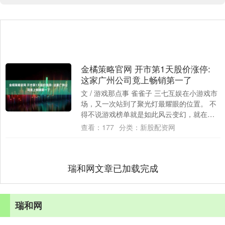
金橘策略官网 开市第1天股价涨停:
这家广州公司竟上畅销第一了
文 / 游戏那点事 雀雀子 三七互娱在小游戏市
场，又一次站到了聚光灯最耀眼的位置。 不
得不说游戏榜单就是如此风云变幻，就在前
两天，我还在琢磨新年里小游戏赛道会怎....
查看：
177
分类：
新股配资网
瑞和网文章已加载完成
瑞和网